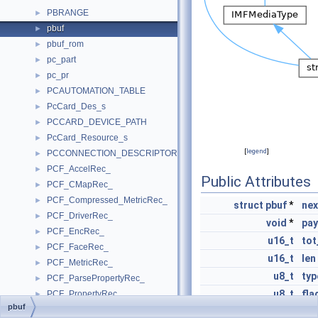
PBRANGE
►
pbuf
►
pbuf_rom
►
pc_part
►
pc_pr
►
PCAUTOMATION_TABLE
►
PcCard_Des_s
►
PCCARD_DEVICE_PATH
►
PcCard_Resource_s
►
[
legend
]
PCCONNECTION_DESCRIPTOR
►
PCF_AccelRec_
►
Public Attributes
PCF_CMapRec_
►
PCF_Compressed_MetricRec_
►
struct
pbuf
*
nex
PCF_DriverRec_
►
void
*
pay
PCF_EncRec_
►
u16_t
tot
PCF_FaceRec_
►
u16_t
len
PCF_MetricRec_
►
u8_t
typ
PCF_ParsePropertyRec_
►
u8_t
fla
PCF_PropertyRec_
►
pbuf
PCF_TableRec_
►
LWIP_PBUF_REF_T
ref