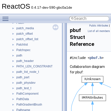
PartitionIntegrityEntry
►
ReactOS
PartitionTest
►
0.4.17-dev-590-gbc0a1de
PassThruImpl
►
Toggle main menu visibility
paste_format
►
Patch
►
Public Attributes
|
patch_media
►
pbuf
List of all members
patch_offset
►
Struct
patch_offset_list
►
Reference
Patchlist
►
Patchspec
►
path
►
#include <
pbuf.h
>
path_header
►
PATH_LEN_CONSTRAINT
Collaboration diagram
►
path_list_node_t
for pbuf:
►
path_part
►
path_physdev
►
path_test_t
►
PathComponent
►
PathData
►
PathGradientBrush
►
Pathname
►