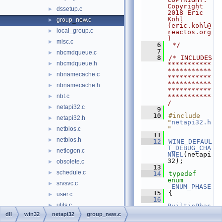
Copyright 
dssetup.c
►
2018 Eric 
Kohl 
group_new.c
►
(eric.kohl@
local_group.c
►
reactos.org
)
misc.c
►
    6
 */
    7
nbcmdqueue.c
►
    8
/* INCLUDES 
nbcmdqueue.h
►
***********
***********
nbnamecache.c
►
***********
***********
nbnamecache.h
►
***********
nbt.c
***********
►
/
netapi32.c
►
    9
   10
#include 
netapi32.h
►
"
netapi32.h
"
netbios.c
►
   11
netbios.h
►
   12
WINE_DEFAUL
T_DEBUG_CHA
netlogon.c
►
NNEL
(netapi
32);
obsolete.c
►
   13
schedule.c
►
   14
typedef
enum
srvsvc.c
►
_ENUM_PHASE
   15
{
user.c
►
   16
utils.c
►
BuiltinPhas
e
,
dll
win32
netapi32
group_new.c
wksta.c
►
   17