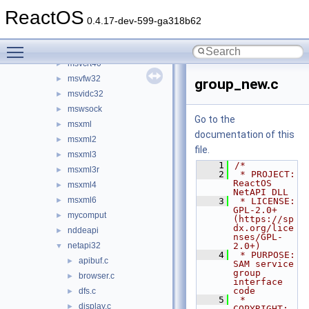
mstask
►
ReactOS
msv1_0
►
0.4.17-dev-599-ga318b62
msvcrt
►
Toggle main menu visibility
msvcrt20
►
msvcrt40
►
msvfw32
►
group_new.c
msvidc32
►
mswsock
►
Go to the
msxml
►
documentation of this
msxml2
►
file.
msxml3
►
    1
/*
msxml3r
►
    2
 * PROJECT:     
ReactOS 
msxml4
►
NetAPI DLL
msxml6
►
    3
 * LICENSE:     
GPL-2.0+ 
mycomput
►
(https://sp
dx.org/lice
nddeapi
►
nses/GPL-
netapi32
2.0+)
▼
    4
 * PURPOSE:     
apibuf.c
►
SAM service 
group 
browser.c
►
interface 
code
dfs.c
►
    5
 * 
display.c
►
COPYRIGHT:   