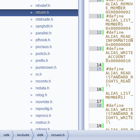
ALIAS_REMOV
ntrxdef.h
►
E_MEMBER             
0x00000002
ntsam.h
►
   11
#define 
ntstrsafe.h
►
ALIAS_LIST_
MEMBERS              
oprghdlr.h
►
0x00000004
   12
#define 
parallel.h
►
ALIAS_READ_
pfhook.h
►
INFORMATION          
0x00000008
poclass.h
►
   13
#define 
ALIAS_WRITE
portcls.h
►
_ACCOUNT             
prefix.h
0x00000010
►
   14
punknown.h
►
   15
#define 
ALIAS_READ                     
rx.h
►
(STANDARD_R
IGHTS_READ 
rxcontx.h
►
|\
rxdata.h
►
   16
ALIAS_LIST_
rxlog.h
►
MEMBERS)
   17
rxovride.h
►
   18
#define 
rxpooltg.h
►
ALIAS_WRITE                    
(STANDARD_R
rxprocs.h
►
IGHTS_WRITE 
|\
rxstruc.h
►
   19
rxtimer.h
►
ALIAS_ADD_M
EMBER |\
sdk
include
ddk
ntsam.h
rxtypes.h
►
   20