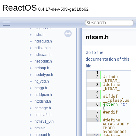
mountdev.h
►
ReactOS
mountmgr.h
►
0.4.17-dev-599-ga318b62
mrx.h
►
Toggle main menu visibility
mrxfcb.h
►
msports.h
►
ndis.h
►
ntsam.h
ndisguid.h
►
ndistapi.h
►
Go to the
ndiswan.h
►
documentation of this
netioddk.h
►
file.
netpnp.h
►
    1
nodetype.h
►
    2
#ifndef 
_NTSAM_
nt_vdd.h
►
    3
#define 
ntagp.h
►
_NTSAM_
    4
ntddpcm.h
►
    5
#ifdef 
__cplusplus
ntddsnd.h
►
    6
extern
"C"
ntimage.h
{
►
    7
#endif
ntintsafe.h
►
    8
    9
#define 
ntmsv1_0.h
►
ALIAS_ADD_M
EMBER                
ntnls.h
►
0x00000001
ntpoapi.h
►
   10
#define 