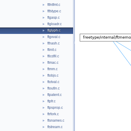
ftfntfmt.c
►
ftfstype.c
►
ftgasp.c
►
ftgloadr.c
►
ftglyph.c
►
ftgxval.c
►
fthash.c
►
ftinit.c
►
ftlcdfil.c
►
ftmac.c
►
ftmm.c
►
ftobjs.c
►
ftotval.c
►
ftoutln.c
►
ftpatent.c
►
ftpfr.c
►
ftpsprop.c
►
ftrfork.c
►
ftsnames.c
►
ftstream.c
►