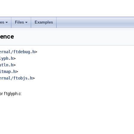
ses
Files
Examples
rence
ernal/ftdebug.h
>
lyph.h
>
utln.h
>
itmap.h
>
ernal/ftobjs.h
>
r ftglyph.c: