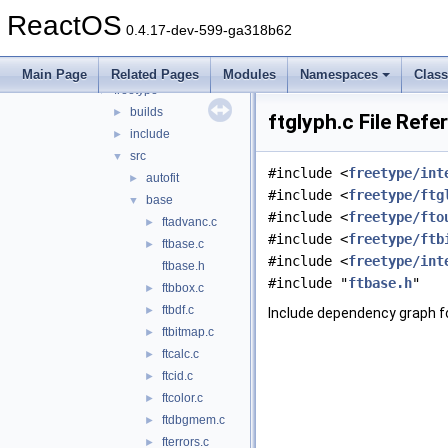
lib
▼
ReactOS
3rdparty
▼
0.4.17-dev-599-ga318b62
adns
►
cardlib
►
Main Page
Related Pages
Modules
Namespaces
Clas
freetype
▼
builds
►
ftglyph.c File Refe
include
►
src
▼
#include <
freetype/int
autofit
►
#include <
freetype/ftg
base
▼
#include <
freetype/fto
ftadvanc.c
►
#include <
freetype/ftb
ftbase.c
►
#include <
freetype/int
ftbase.h
#include "
ftbase.h
"
ftbbox.c
►
ftbdf.c
►
Include dependency graph fo
ftbitmap.c
►
ftcalc.c
►
ftcid.c
►
ftcolor.c
►
ftdbgmem.c
►
fterrors.c
►