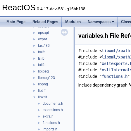
idl
►
ReactOS
kjk
►
0.4.17-dev-581-g16bb138
libs
▼
audiosrv
►
Main Page
Related Pages
Modules
Namespaces
Clas
cportlib
►
epsapi
►
variables.h File Re
expat
►
fast486
►
#include <
libxml/xpath
fmifs
►
#include <
libxml/xpath
fslib
►
#include "
xsltexports.
fullfat
►
#include "
xsltInternal
libjpeg
►
#include "
functions.h
"
libmpg123
►
libpng
►
Include dependency graph fo
libtiff
►
libxslt
▼
documents.h
►
extensions.h
►
extra.h
►
functions.h
►
imports.h
►