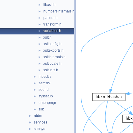
libxslt.h
►
numbersInternals.h
►
pattern.h
►
transform.h
►
variables.h
►
xslt.h
►
xsltconfig.h
►
xsltexports.h
►
xsltInternals.h
►
xsltlocale.h
►
xsltutils.h
►
mbedtls
►
samsrv
►
sound
►
syssetup
►
umpnpmgr
►
zlib
►
rddm
►
services
►
subsys
►