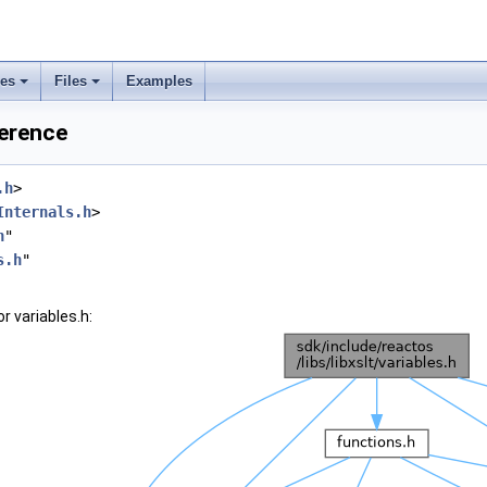
ses
Files
Examples
ference
.h
>
Internals.h
>
h
"
s.h
"
r variables.h: