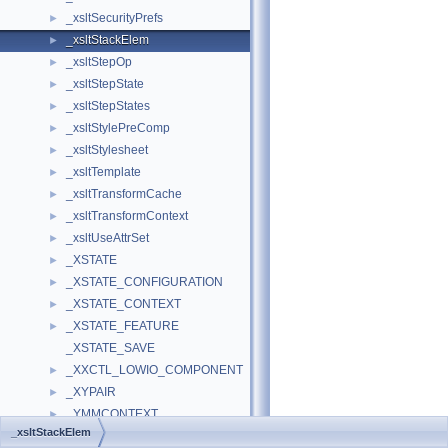
_xsltSecurityPrefs
►
_xsltStackElem
►
_xsltStepOp
►
_xsltStepState
►
_xsltStepStates
►
_xsltStylePreComp
►
_xsltStylesheet
►
_xsltTemplate
►
_xsltTransformCache
►
_xsltTransformContext
►
_xsltUseAttrSet
►
_XSTATE
►
_XSTATE_CONFIGURATION
►
_XSTATE_CONTEXT
►
_XSTATE_FEATURE
►
_XSTATE_SAVE
_XXCTL_LOWIO_COMPONENT
►
_XYPAIR
►
_YMMCONTEXT
►
_xsltStackElem
_ZERO_POWER_ODD_INFO
►