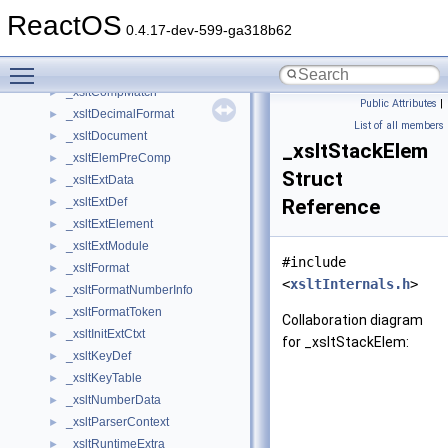
_xsltAttrElem
►
ReactOS
_xsltAttrSet
►
0.4.17-dev-599-ga318b62
_xsltAttrSetContext
►
Toggle main menu visibility
_xsltAttrVT
►
_xsltCompMatch
►
Public Attributes
|
_xsltDecimalFormat
►
List of all members
_xsltDocument
►
_xsltStackElem
_xsltElemPreComp
►
Struct
_xsltExtData
►
_xsltExtDef
Reference
►
_xsltExtElement
►
_xsltExtModule
►
#include
_xsltFormat
►
<
xsltInternals.h
>
_xsltFormatNumberInfo
►
_xsltFormatToken
►
Collaboration diagram
_xsltInitExtCtxt
►
for _xsltStackElem:
_xsltKeyDef
►
_xsltKeyTable
►
_xsltNumberData
►
_xsltParserContext
►
_xsltRuntimeExtra
►