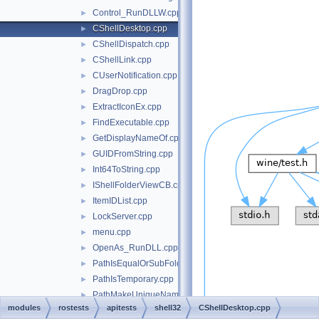
Control_RunDLLW.cpp
►
CShellDesktop.cpp
►
CShellDispatch.cpp
►
CShellLink.cpp
►
CUserNotification.cpp
►
DragDrop.cpp
►
ExtractIconEx.cpp
►
FindExecutable.cpp
►
GetDisplayNameOf.cpp
►
GUIDFromString.cpp
►
Int64ToString.cpp
►
IShellFolderViewCB.cpp
►
ItemIDList.cpp
►
LockServer.cpp
►
menu.cpp
►
OpenAs_RunDLL.cpp
►
PathIsEqualOrSubFolder.cpp
►
PathIsTemporary.cpp
►
PathMakeUniqueName.cpp
►
modules
rostests
apitests
shell32
CShellDesktop.cpp
PathProcessCommand.cpp
►