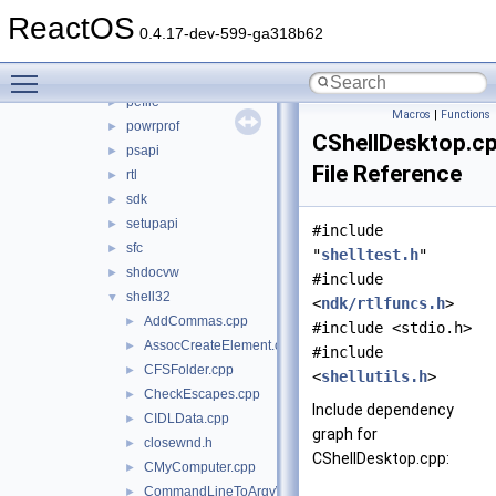
ntdll
►
ReactOS
ole32
►
0.4.17-dev-599-ga318b62
opengl32
►
Toggle main menu visibility
partmgr
►
pefile
►
Macros
|
Functions
powrprof
►
CShellDesktop.c
psapi
►
File Reference
rtl
►
sdk
►
setupapi
►
#include
sfc
►
"
shelltest.h
"
shdocvw
►
#include
shell32
▼
<
ndk/rtlfuncs.h
>
AddCommas.cpp
►
#include <stdio.h>
AssocCreateElement.cpp
►
#include
CFSFolder.cpp
►
<
shellutils.h
>
CheckEscapes.cpp
►
Include dependency
CIDLData.cpp
►
graph for
closewnd.h
►
CShellDesktop.cpp:
CMyComputer.cpp
►
CommandLineToArgvW.cpp
►