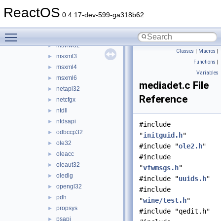
msrle32
►
ReactOS
mstask
►
0.4.17-dev-599-ga318b62
msvcrt
►
Toggle main menu visibility
msvcrtd
►
msvfw32
►
Classes
|
Macros
|
msxml3
►
Functions
|
msxml4
►
Variables
msxml6
►
mediadet.c File
netapi32
►
Reference
netcfgx
►
ntdll
►
ntdsapi
►
#include
odbccp32
►
"
initguid.h
"
ole32
►
#include "
ole2.h
"
oleacc
►
#include
oleaut32
►
"
vfwmsgs.h
"
oledlg
►
#include "
uuids.h
"
opengl32
►
#include
pdh
►
"
wine/test.h
"
propsys
►
#include "qedit.h"
psapi
►