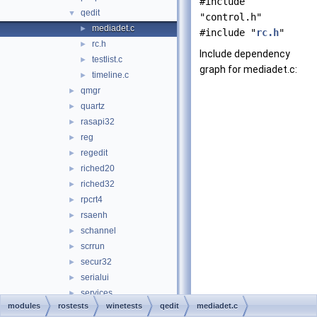
#include
qedit
▼
"control.h"
mediadet.c
►
#include "
rc.h
"
rc.h
►
Include dependency
testlist.c
►
graph for mediadet.c:
timeline.c
►
qmgr
►
quartz
►
rasapi32
►
reg
►
regedit
►
riched20
►
riched32
►
rpcrt4
►
rsaenh
►
schannel
►
scrrun
►
secur32
►
serialui
►
services
►
modules
rostests
winetests
qedit
mediadet.c
setupapi
►