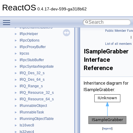
IRowsetLocate
►
ReactOS
IRP_CONTEXT
►
0.4.17-dev-599-ga318b62
IRpcChannelBuffer
►
Toggle main menu visibility
IRpcChannelBuffer2
►
IRpcChannelBuffer3
►
Public Member Func
IRpcHelper
►
|
IRpcOptions
►
List of all members
IRpcProxyBuffer
►
ISampleGrabber
Irpcss
►
Interface
IRpcStubBuffer
►
IRpcSyntaxNegotiate
Reference
►
IRQ_Des_32_s
►
IRQ_Des_64_s
►
Inheritance diagram for
IRQ_Range_s
►
ISampleGrabber:
IRQ_Resource_32_s
►
IRQ_Resource_64_s
►
IRunnableObject
►
IRunnableTask
►
IRunningObjectTable
►
Is16vec8
►
[
legend
]
Is32vec4
►