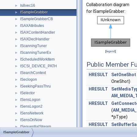
Collaboration diagram
Is8vec16
►
for ISampleGrabber:
ISampleGrabber
►
ISampleGrabberCB
►
ISAXAttributes
►
ISAXContentHandler
►
ISAXDeclHandler
►
IScanningTuner
►
[
legend
]
IScanningTunerEx
►
IScheduledWorkItem
►
Public Member Fu
ISCSI_DEVICE_PATH
►
ISearchContext
►
HRESULT
SetOneShot
ISeclogon
►
OneShot)
ISeekingPassThru
►
HRESULT
SetMediaTy
ISelector
►
AM_MEDIA_
ISensLogon
►
HRESULT
GetConnect
ISensLogon2
►
(
AM_MEDIA_
ISensNetwork
►
*pType)
ISensOnNow
►
HRESULT
SetBufferS
ISequentialStream
►
BufferThem
ISampleGrabber
IServerSecurity
►