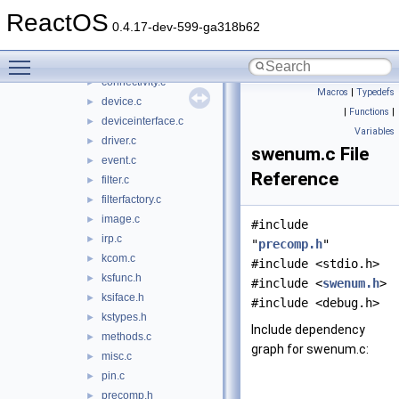
allocators.c
►
ReactOS
api.c
►
0.4.17-dev-599-ga318b62
bag.c
►
Toggle main menu visibility
clocks.c
►
connectivity.c
►
Macros
|
Typedefs
device.c
►
|
Functions
|
deviceinterface.c
►
Variables
driver.c
►
swenum.c File
event.c
►
Reference
filter.c
►
filterfactory.c
►
image.c
►
#include
irp.c
►
"
precomp.h
"
kcom.c
►
#include <stdio.h>
ksfunc.h
►
#include <
swenum.h
>
ksiface.h
►
#include <debug.h>
kstypes.h
►
Include dependency
methods.c
►
graph for swenum.c:
misc.c
►
pin.c
►
precomp.h
►