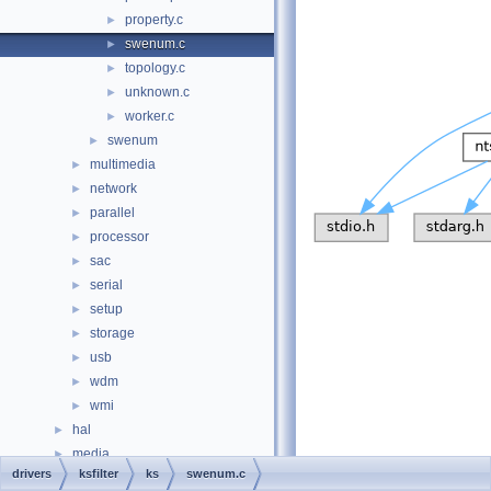
property.c
►
swenum.c
►
topology.c
►
unknown.c
►
worker.c
►
swenum
►
multimedia
►
network
►
parallel
►
processor
►
sac
►
serial
►
setup
►
storage
►
usb
►
wdm
►
wmi
►
hal
►
media
►
drivers
ksfilter
ks
swenum.c
modules
►