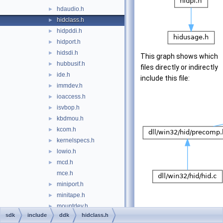
hdaudio.h
►
hidclass.h
►
hidpddi.h
►
hidport.h
►
hidsdi.h
►
This graph shows which
hubbusif.h
►
files directly or indirectly
ide.h
►
include this file:
immdev.h
►
ioaccess.h
►
isvbop.h
►
kbdmou.h
►
kcom.h
►
kernelspecs.h
►
lowio.h
►
mcd.h
►
mce.h
miniport.h
►
minitape.h
►
mountdev.h
►
sdk
include
ddk
hidclass.h
mountmgr.h
►