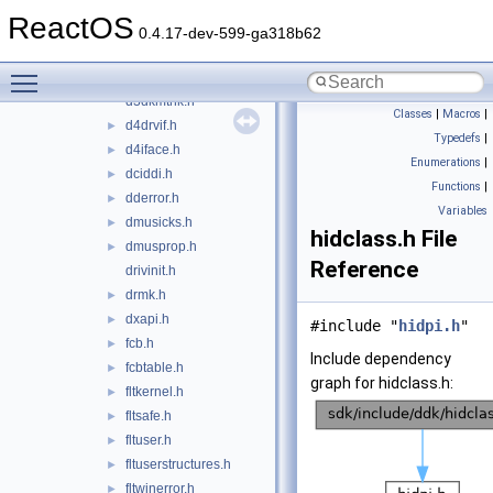
csq.h
►
ReactOS
d3dhal.h
►
0.4.17-dev-599-ga318b62
d3dhalex.h
►
Toggle main menu visibility
d3dkmddi.h
►
d3dkmthk.h
Classes
|
Macros
|
d4drvif.h
►
Typedefs
|
d4iface.h
►
Enumerations
|
dciddi.h
►
Functions
|
dderror.h
►
Variables
dmusicks.h
►
hidclass.h File
dmusprop.h
►
Reference
drivinit.h
drmk.h
►
dxapi.h
►
#include "
hidpi.h
"
fcb.h
►
Include dependency
fcbtable.h
►
graph for hidclass.h:
fltkernel.h
►
fltsafe.h
►
fltuser.h
►
fltuserstructures.h
►
fltwinerror.h
►