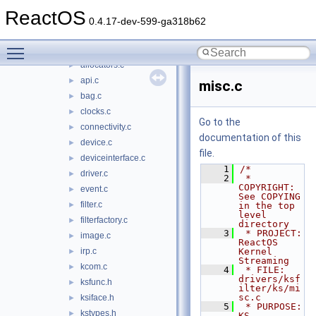
hid
►
ReactOS
input
►
0.4.17-dev-599-ga318b62
ksfilter
▼
Toggle main menu visibility
ks
▼
allocators.c
►
api.c
►
misc.c
bag.c
►
clocks.c
►
Go to the
connectivity.c
►
documentation of this
device.c
►
file.
deviceinterface.c
►
    1
/*
driver.c
►
    2
 * 
COPYRIGHT:       
event.c
►
See COPYING 
filter.c
►
in the top 
level 
filterfactory.c
►
directory
    3
 * PROJECT:         
image.c
►
ReactOS 
irp.c
Kernel 
►
Streaming
kcom.c
►
    4
 * FILE:            
drivers/ksf
ksfunc.h
►
ilter/ks/mi
sc.c
ksiface.h
►
    5
 * PURPOSE:         
kstypes.h
►
KS 