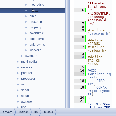
Allocator 
methods.c
►
functions
    6
 * 
misc.c
►
PROGRAMMER:      
pin.c
►
Johannes 
Anderwald
precomp.h
►
    7
 */
    8
property.c
►
    9
#include 
swenum.c
►
"
precomp.h
"
   10
topology.c
►
   11
#define 
NDEBUG
unknown.c
►
   12
#include 
worker.c
<debug.h>
►
   13
swenum
►
   14
#define 
TAG_KS 
multimedia
►
'ssKK'
   15
network
►
   16
VOID
parallel
►
   17
CompleteReq
uest
(
processor
►
   18
PIRP
Irp
,
sac
►
   19
CCHAR
serial
►
PriorityBoo
st
)
setup
►
   20
{
   21
storage
►
DPRINT
(
"Com
usb
►
pleting IRP 
%p Status 
drivers
ksfilter
ks
misc.c
wdm
►
%x\n"
, 
Irp
, 