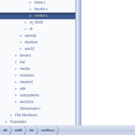
ldrpe.c
►
ldrutils.c
►
verifier.c
►
nt_0600
►
rtl
►
opengl
►
shellext
►
win32
►
drivers
►
hal
►
media
►
modules
►
ntoskrnl
►
sdk
►
subsystems
►
win32ss
►
0doxymain.c
File Members
►
Examples
►
dll
ntdll
ldr
verifier.c