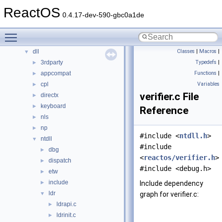
Files
ReactOS
▼
0.4.17-dev-590-gbc0a1de
File List
▼
base
►
Toggle main menu visibility
boot
►
dll
Classes
|
Macros
|
▼
3rdparty
Typedefs
|
►
appcompat
Functions
|
►
cpl
Variables
►
verifier.c File
directx
►
keyboard
►
Reference
nls
►
np
►
#include <
ntdll.h
>
ntdll
▼
#include
dbg
►
<
reactos/verifier.h
>
dispatch
►
#include <debug.h>
etw
►
include
►
Include dependency
ldr
▼
graph for verifier.c:
ldrapi.c
►
ldrinit.c
►