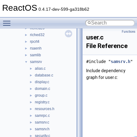
rasdlg
►
ReactOS
rasman
►
0.4.17-dev-599-ga318b62
regapi
►
Toggle main menu visibility
resutils
►
riched20
►
Functions
riched32
►
user.c
rpcrt4
►
File Reference
rsaenh
►
samlib
►
#include "
samsrv.h
"
samsrv
▼
alias.c
►
Include dependency
database.c
►
graph for user.c:
display.c
►
domain.c
►
group.c
►
registry.c
►
resources.h
►
samrpc.c
►
samsrv.c
►
samsrv.h
►
security.c
►