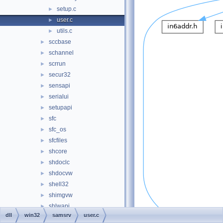
setup.c
►
user.c
►
utils.c
►
sccbase
►
schannel
►
scrrun
►
secur32
►
sensapi
►
serialui
►
setupapi
►
sfc
►
sfc_os
►
sfcfiles
►
shcore
►
shdoclc
►
shdocvw
►
shell32
►
shimgvw
►
shlwapi
►
dll
win32
samsrv
user.c
slbcsp
►