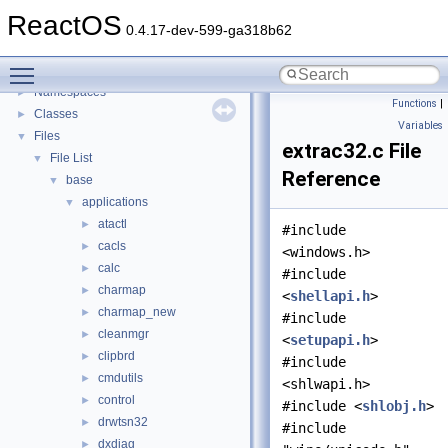
General Information
►
ReactOS
Todo List
0.4.17-dev-599-ga318b62
Deprecated List
Toggle main menu visibility
Modules
►
Namespaces
►
Functions
|
Classes
►
Variables
Files
▼
extrac32.c File
File List
▼
Reference
base
▼
applications
▼
atactl
►
#include
cacls
►
<windows.h>
calc
►
#include
charmap
►
<
shellapi.h
>
charmap_new
►
#include
cleanmgr
►
<
setupapi.h
>
clipbrd
►
#include
cmdutils
►
<shlwapi.h>
control
►
#include <
shlobj.h
>
drwtsn32
►
#include
dxdiag
►