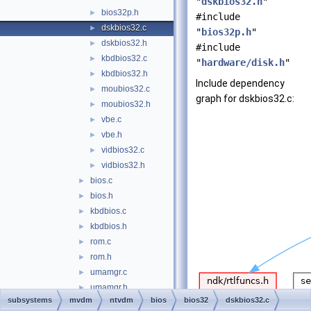
"
dskbios32.h
"
bios32p.h
►
#include
dskbios32.c
►
"
bios32p.h
"
dskbios32.h
►
#include
kbdbios32.c
►
"
hardware/disk.h
"
kbdbios32.h
►
Include dependency
moubios32.c
►
graph for dskbios32.c:
moubios32.h
►
vbe.c
►
vbe.h
►
vidbios32.c
►
vidbios32.h
►
bios.c
►
bios.h
►
kbdbios.c
►
kbdbios.h
►
rom.c
►
rom.h
►
umamgr.c
►
umamgr.h
►
subsystems
mvdm
ntvdm
bios
bios32
dskbios32.c
vidbios.c
►