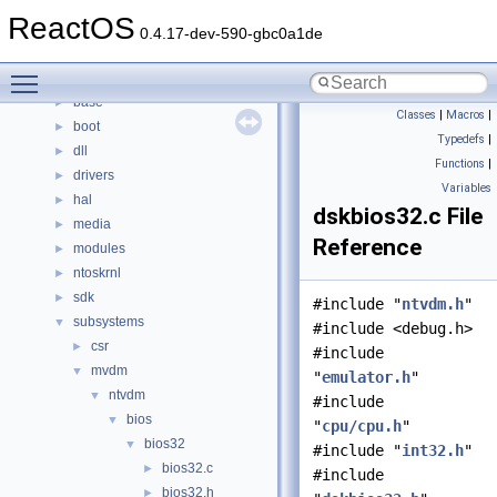
Namespaces
►
ReactOS
Classes
►
0.4.17-dev-590-gbc0a1de
Files
▼
Toggle main menu visibility
File List
▼
base
►
Classes
|
Macros
|
boot
►
Typedefs
|
dll
►
Functions
|
drivers
►
Variables
hal
►
dskbios32.c File
media
►
Reference
modules
►
ntoskrnl
►
sdk
►
#include "
ntvdm.h
"
subsystems
▼
#include <debug.h>
csr
►
#include
mvdm
▼
"
emulator.h
"
ntvdm
▼
#include
bios
▼
"
cpu/cpu.h
"
bios32
▼
#include "
int32.h
"
bios32.c
►
#include
bios32.h
►