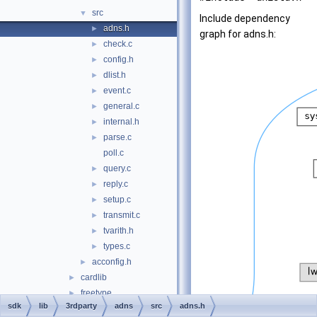
src
▼
Include dependency
adns.h
►
graph for adns.h:
check.c
►
config.h
►
dlist.h
►
event.c
►
general.c
►
internal.h
►
parse.c
►
poll.c
query.c
►
reply.c
►
setup.c
►
transmit.c
►
tvarith.h
►
types.c
►
acconfig.h
►
cardlib
►
freetype
►
sdk
lib
3rdparty
adns
src
adns.h
libmpg123
►