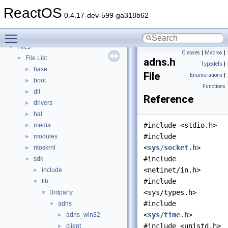
Deprecated List
ReactOS
Modules
►
0.4.17-dev-599-ga318b62
Namespaces
►
Toggle main menu visibility
Classes
►
Files
▼
Classes
|
Macros
|
File List
▼
adns.h
Typedefs
|
base
►
File
Enumerations
|
boot
►
Functions
dll
►
Reference
drivers
►
hal
►
#include <stdio.h>
media
►
#include
modules
►
<
sys/socket.h
>
ntoskrnl
►
#include
sdk
▼
<netinet/in.h>
include
►
#include
lib
▼
<sys/types.h>
3rdparty
▼
#include
adns
▼
<
sys/time.h
>
adns_win32
►
#include <unistd.h>
client
►