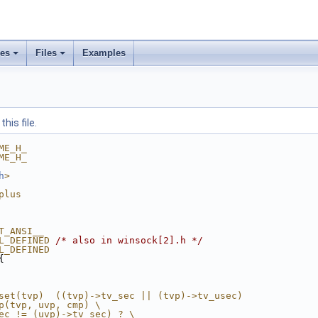
ses
Files
Examples
his file.
ME_H_
ME_H_
h
>
plus
T_ANSI__
L_DEFINED 
/* also in winsock[2].h */
L_DEFINED
{
set(tvp)  ((tvp)->tv_sec || (tvp)->tv_usec)
p(tvp, uvp, cmp) \
ec != (uvp)->tv_sec) ? \