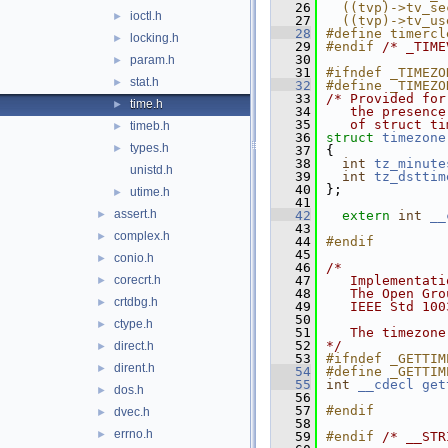
   26
  ((tvp)->tv_se
ioctl.h
►
   27
  ((tvp)->tv_us
   28
#define timercl
locking.h
►
   29
#endif 
/* _TIME
   30
param.h
►
   31
#ifndef _TIMEZO
stat.h
►
   32
#define _TIMEZO
   33
/* Provided for
time.h
►
   34
   the presence
   35
   of struct ti
timeb.h
►
   36
struct 
timezone
types.h
►
   37
{
   38
int
tz_minute
unistd.h
   39
int
tz_dsttim
   40
};
utime.h
►
   41
assert.h
►
   42
extern
int
__
   43
complex.h
►
   44
#endif
   45
conio.h
►
   46
/*
corecrt.h
   47
   Implementati
►
   48
   The Open Gro
crtdbg.h
►
   49
   IEEE Std 100
   50
ctype.h
►
   51
   The timezone
   52
*/
direct.h
►
   53
#ifndef _GETTIM
dirent.h
►
   54
#define _GETTIM
   55
int
__cdecl
get
dos.h
►
   56
   57
#endif
dvec.h
►
   58
errno.h
►
   59
#endif 
/* __STR