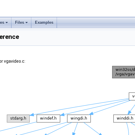
ses
Files
Examples
ference
r vgavideo.c: