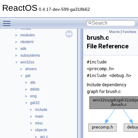
boot
►
ReactOS
dll
►
0.4.17-dev-599-ga318b62
drivers
►
Toggle main menu visibility
hal
►
media
►
Macros
|
Functions
modules
►
brush.c
ntoskrnl
►
File Reference
sdk
►
subsystems
►
#include
win32ss
▼
<precomp.h>
drivers
►
#include <debug.h>
gdi
▼
dib
►
Include dependency
diblib
►
graph for brush.c:
eng
►
gdi32
▼
include
►
main
►
misc
►
objects
▼
arc.c
►