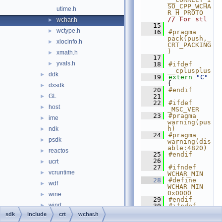
SO_CPP_WCHA
utime.h
R_H_PROTO 
// For stl
wchar.h
►
   15
wctype.h
►
   16
#pragma 
pack(push,_
xlocinfo.h
►
CRT_PACKING
)
xmath.h
►
   17
yvals.h
►
   18
#ifdef 
__cplusplus
ddk
►
   19
extern
"C"
{
dxsdk
►
   20
#endif
GL
   21
►
   22
#ifdef 
host
►
_MSC_VER
   23
#pragma 
ime
►
warning(pus
h)
ndk
►
   24
#pragma 
psdk
►
warning(dis
able:4820)
reactos
►
   25
#endif
   26
ucrt
►
   27
#ifndef 
vcruntime
►
WCHAR_MIN
   28
#define 
wdf
►
WCHAR_MIN 
0x0000
wine
►
   29
#endif
winrt
►
   30
#ifndef 
WCHAR_MAX
sdk
include
crt
wchar.h
xdk
►
   31
#define 