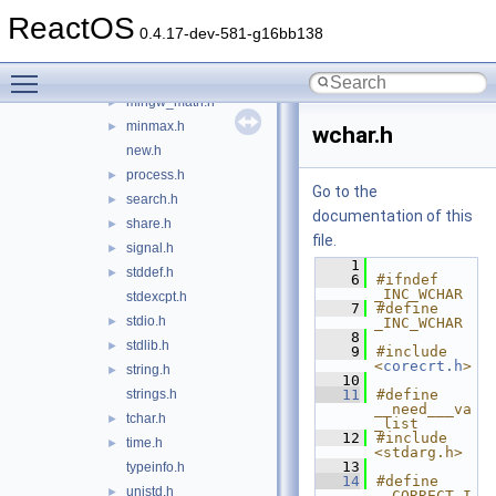
mbctype.h
►
ReactOS
mbstring.h
►
0.4.17-dev-581-g16bb138
mem.h
Toggle main menu visibility
memory.h
►
mingw_math.h
►
minmax.h
►
wchar.h
new.h
process.h
►
Go to the
search.h
►
documentation of this
share.h
►
file.
signal.h
►
    1
stddef.h
►
    6
#ifndef 
_INC_WCHAR
stdexcpt.h
    7
#define 
stdio.h
►
_INC_WCHAR
    8
stdlib.h
►
    9
#include 
<
corecrt.h
>
string.h
►
   10
strings.h
   11
#define 
__need___va
tchar.h
►
_list
   12
#include 
time.h
►
<stdarg.h>
   13
typeinfo.h
   14
#define 
unistd.h
►
__CORRECT_I