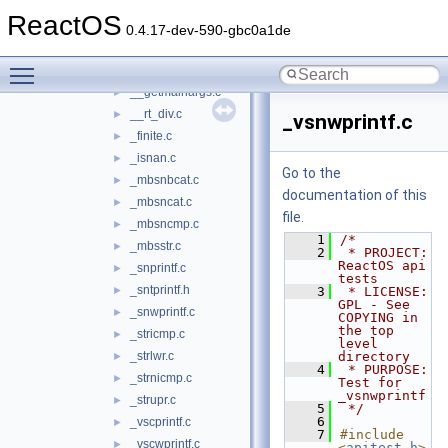
compiler
►
ReactOS
crt
▼
0.4.17-dev-590-gbc0a1de
__64tof.c
►
Toggle main menu visibility
__fto64.c
►
__getmainargs.c
►
__rt_div.c
►
_vsnwprintf.c
_finite.c
►
_isnan.c
►
Go to the
_mbsnbcat.c
►
documentation of this
_mbsncat.c
►
file.
_mbsncmp.c
►
    1
/*
_mbsstr.c
►
    2
 * PROJECT:         
ReactOS api 
_snprintf.c
►
tests
_sntprintf.h
►
    3
 * LICENSE:         
GPL - See 
_snwprintf.c
►
COPYING in 
the top 
_stricmp.c
►
level 
_strlwr.c
directory
►
    4
 * PURPOSE:         
_strnicmp.c
►
Test for 
_vsnwprintf
_strupr.c
►
    5
 */
    6
_vscprintf.c
►
    7
#include 
_vscwprintf.c
►
<
apitest.h
>