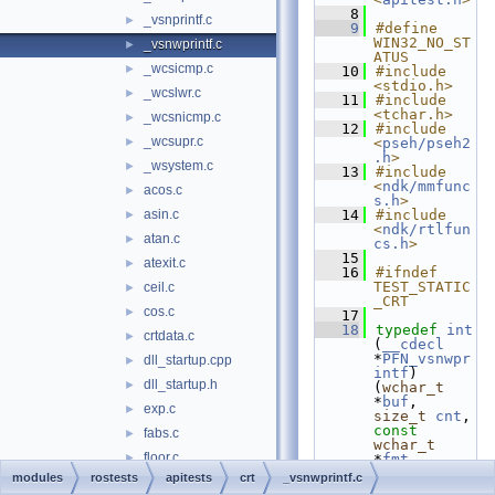
    8
_vsnprintf.c
►
    9
#define 
WIN32_NO_ST
_vsnwprintf.c
►
ATUS
_wcsicmp.c
►
   10
#include 
<stdio.h>
_wcslwr.c
►
   11
#include 
<tchar.h>
_wcsnicmp.c
►
   12
#include 
_wcsupr.c
►
<
pseh/pseh2
.h
>
_wsystem.c
►
   13
#include 
<
ndk/mmfunc
acos.c
►
s.h
>
asin.c
   14
#include 
►
<
ndk/rtlfun
atan.c
►
cs.h
>
   15
atexit.c
►
   16
#ifndef 
TEST_STATIC
ceil.c
►
_CRT
cos.c
►
   17
   18
typedef
int
crtdata.c
►
(
__cdecl
*
PFN_vsnwpr
dll_startup.cpp
►
intf
)
dll_startup.h
►
(
wchar_t
*
buf
, 
exp.c
►
size_t
cnt
, 
const
fabs.c
►
wchar_t
floor.c
►
*
fmt
, 
va_list
modules
rostests
apitests
crt
_vsnwprintf.c
fpcontrol.c
►
args
);