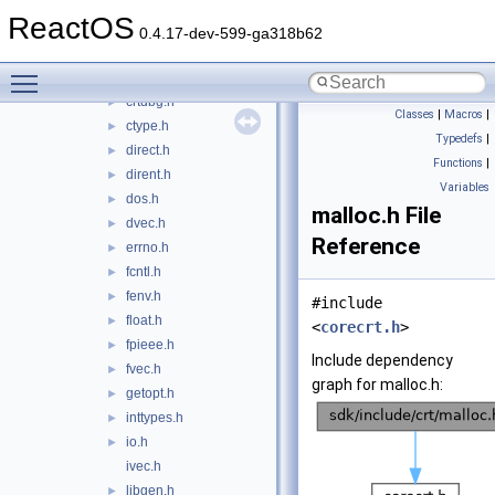
assert.h
►
ReactOS
complex.h
►
0.4.17-dev-599-ga318b62
conio.h
►
Toggle main menu visibility
corecrt.h
►
crtdbg.h
►
Classes
|
Macros
|
ctype.h
►
Typedefs
|
direct.h
►
Functions
|
dirent.h
►
Variables
dos.h
►
malloc.h File
dvec.h
►
Reference
errno.h
►
fcntl.h
►
fenv.h
►
#include
float.h
►
<
corecrt.h
>
fpieee.h
►
Include dependency
fvec.h
►
graph for malloc.h:
getopt.h
►
inttypes.h
►
io.h
►
ivec.h
libgen.h
►