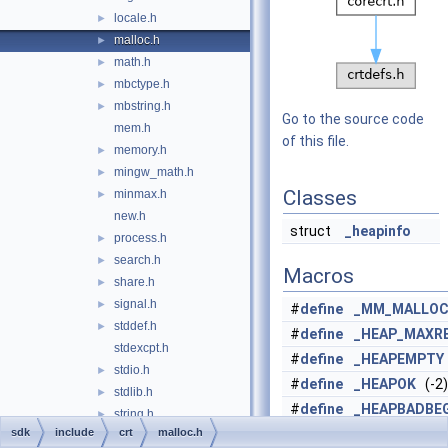
locale.h
►
malloc.h
►
math.h
►
mbctype.h
►
mbstring.h
►
Go to the source code
mem.h
of this file.
memory.h
►
mingw_math.h
►
Classes
minmax.h
►
new.h
struct
_heapinfo
process.h
►
search.h
►
Macros
share.h
►
signal.h
►
#
define
_MM_MALLOC
stddef.h
►
#
define
_HEAP_MAXR
stdexcpt.h
#
define
_HEAPEMPTY
stdio.h
►
#
define
_HEAPOK
(-2)
stdlib.h
►
#
define
_HEAPBADBE
string.h
►
sdk
include
crt
malloc.h
#
define
_HEAPBADNO
strings.h