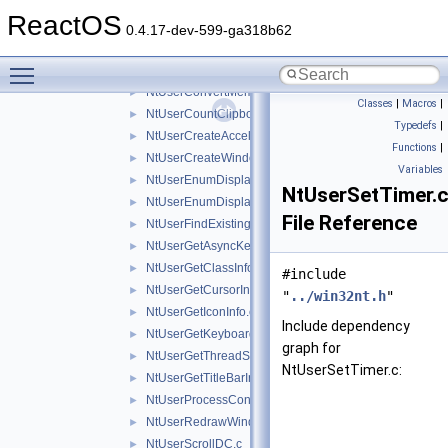
NtUserCallHwndParam.c
►
ReactOS
NtUserCallHwndParamLock.c
►
0.4.17-dev-599-ga318b62
NtUserCallNoParam.c
►
Toggle main menu visibility
NtUserCallOneParam.c
►
NtUserConvertMemHandle.c
►
Classes
|
Macros
|
NtUserCountClipboardFormats.c
►
Typedefs
|
NtUserCreateAcceleratorTable.c
►
Functions
|
NtUserCreateWindowEx.c
►
Variables
NtUserEnumDisplayMonitors.c
►
NtUserSetTimer.
NtUserEnumDisplaySettings.c
►
File Reference
NtUserFindExistingCursorIcon.c
►
NtUserGetAsyncKeyState.c
►
NtUserGetClassInfo.c
►
#include
NtUserGetCursorInfo.c
►
"
../win32nt.h
"
NtUserGetIconInfo.c
►
Include dependency
NtUserGetKeyboardLayoutName.c
►
graph for
NtUserGetThreadState.c
►
NtUserSetTimer.c:
NtUserGetTitleBarInfo.c
►
NtUserProcessConnect.c
►
NtUserRedrawWindow.c
►
NtUserScrollDC.c
►