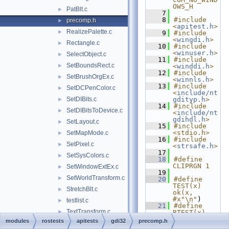
OWS_H
PatBlt.c
►
    7
    8
#include 
precomp.h
►
<
apitest.h
>
RealizePalette.c
►
    9
#include 
<
wingdi.h
>
Rectangle.c
►
   10
#include 
<
winuser.h
>
SelectObject.c
►
   11
#include 
SetBoundsRect.c
►
<
winddi.h
>
   12
#include 
SetBrushOrgEx.c
►
<
winnls.h
>
   13
#include 
SetDCPenColor.c
►
<
include/nt
SetDIBits.c
gdityp.h
>
►
   14
#include 
SetDIBitsToDevice.c
►
<
include/nt
gdihdl.h
>
SetLayout.c
►
   15
#include 
<stdio.h>
SetMapMode.c
►
   16
#include 
SetPixel.c
►
<
strsafe.h
>
   17
SetSysColors.c
►
   18
#define 
CLIPRGN 1
SetWindowExtEx.c
►
   19
SetWorldTransform.c
►
   20
#define 
TEST(x) 
StretchBlt.c
►
ok(x, 
#x"\n"
)
testlist.c
►
   21
#define 
TextTransform.c
►
RTEST(x) 
ok(x, 
modules
rostests
apitests
gdi32
precomp.h
gditools
►
#x"\n"
)