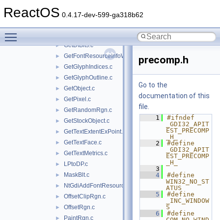
GetClipBox.c
►
ReactOS
GetClipRgn.c
►
0.4.17-dev-599-ga318b62
GetCurrentObject.c
►
Toggle main menu visibility
GetDIBColorTable.c
►
GetDIBits.c
►
GetFontResourceInfoW.c
►
precomp.h
GetGlyphIndices.c
►
GetGlyphOutline.c
►
Go to the
GetObject.c
►
documentation of this
GetPixel.c
►
file.
GetRandomRgn.c
►
    1
#ifndef 
GetStockObject.c
►
_GDI32_APIT
EST_PRECOMP
GetTextExtentExPoint.c
►
_H_
GetTextFace.c
►
    2
#define 
_GDI32_APIT
GetTextMetrics.c
►
EST_PRECOMP
_H_
LPtoDP.c
►
    3
MaskBlt.c
    4
#define 
►
WIN32_NO_ST
NtGdiAddFontResource.c
►
ATUS
    5
#define 
OffsetClipRgn.c
►
_INC_WINDOW
S
OffsetRgn.c
►
    6
#define 
PaintRgn.c
►
COM_NO_WIND