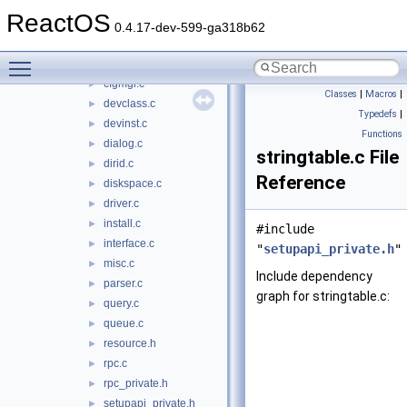
secur32
►
ReactOS
sensapi
►
0.4.17-dev-599-ga318b62
serialui
►
Toggle main menu visibility
setupapi
▼
cfgmgr.c
►
Classes
|
Macros
|
devclass.c
►
Typedefs
|
devinst.c
►
Functions
dialog.c
►
stringtable.c File
dirid.c
►
Reference
diskspace.c
►
driver.c
►
install.c
►
#include
interface.c
►
"
setupapi_private.h
"
misc.c
►
Include dependency
parser.c
►
graph for stringtable.c:
query.c
►
queue.c
►
resource.h
►
rpc.c
►
rpc_private.h
►
setupapi_private.h
►