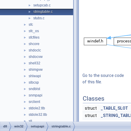
setupcab.c
►
stringtable.c
►
stubs.c
►
sfc
►
sfc_os
►
sfcfiles
►
shcore
►
shdoclc
►
shdocvw
►
shell32
►
shimgvw
►
Go to the source code
shlwapi
►
of this file.
slbcsp
►
sndblst
►
snmpapi
►
Classes
srclient
►
struct
_TABLE_SLOT
stdole2.tlb
►
stdole32.tlb
►
struct
_STRING_TABL
sti
►
dll
win32
setupapi
stringtable.c
Macros
storprop
►