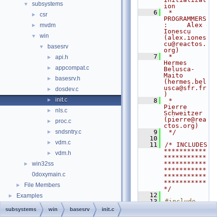
subsystems
▼
ion
    6
 * 
csr
►
PROGRAMMERS
:     Alex 
mvdm
►
Ionescu 
win
▼
(alex.iones
cu@reactos.
basesrv
▼
org)
    7
 *                  
api.h
►
Hermes 
appcompat.c
►
Belusca-
Maito 
basesrv.h
►
(hermes.bel
usca@sfr.fr
dosdev.c
►
)
init.c
►
    8
 *                  
Pierre 
nls.c
►
Schweitzer 
(pierre@rea
proc.c
►
ctos.org)
sndsntry.c
    9
 */
►
   10
vdm.c
►
   11
/* INCLUDES 
***********
vdm.h
►
***********
***********
win32ss
►
***********
0doxymain.c
***********
***********
File Members
►
*/
   12
Examples
►
   13
#include 
"
basesrv.h
"
subsystems
win
basesrv
init.c
   14
#include 