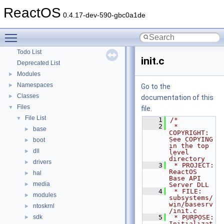
Optimization hints
ReactOS
0.4.17-dev-590-gbc0a1de
Implementation Notes
BSD License
Toggle main menu visibility
General Information
►
Todo List
init.c
Deprecated List
Modules
►
Namespaces
►
Go to the
Classes
►
documentation of this
Files
▼
file.
File List
▼
    1
/*
    2
 * 
base
►
COPYRIGHT:       
See COPYING 
boot
►
in the top 
dll
►
level 
directory
drivers
►
    3
 * PROJECT:         
ReactOS 
hal
►
Base API 
media
►
Server DLL
    4
 * FILE:            
modules
►
subsystems/
win/basesrv
ntoskrnl
►
/init.c
sdk
    5
 * PURPOSE:         
►
Initializat