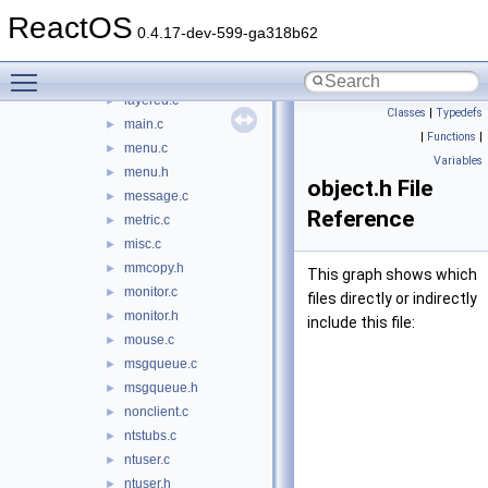
input.c
►
ReactOS
input.h
►
0.4.17-dev-599-ga318b62
kbdlayout.c
►
Toggle main menu visibility
keyboard.c
►
layered.c
►
Classes
|
Typedefs
main.c
►
|
Functions
|
menu.c
►
Variables
menu.h
►
object.h File
message.c
►
Reference
metric.c
►
misc.c
►
mmcopy.h
►
This graph shows which
monitor.c
►
files directly or indirectly
monitor.h
►
include this file:
mouse.c
►
msgqueue.c
►
msgqueue.h
►
nonclient.c
►
ntstubs.c
►
ntuser.c
►
ntuser.h
►