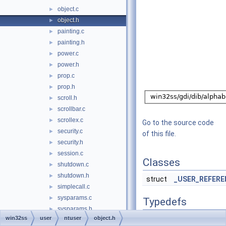
object.c
►
object.h
►
painting.c
►
painting.h
►
power.c
►
power.h
►
prop.c
►
prop.h
►
scroll.h
►
scrollbar.c
►
scrollex.c
►
Go to the source code
security.c
►
of this file.
security.h
►
session.c
►
Classes
shutdown.c
►
shutdown.h
►
struct
_USER_REFERE
simplecall.c
►
sysparams.c
►
Typedefs
sysparams.h
►
typedef
struct
_USER
win32ss
user
ntuser
object.h
tags.h
►