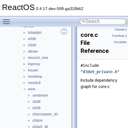
dll
▼
ReactOS
3rdparty
►
0.4.17-dev-599-ga318b62
appcompat
►
Toggle main menu visibility
cpl
►
directx
▼
Classes
|
bdaplgin
►
core.c
Functions
|
d3d8
►
File
Variables
d3d9
►
Reference
ddraw
►
dsound_new
►
ksproxy
►
#include
ksuser
►
"
d3dx9_private.h
"
msdvbnp
►
Include dependency
msvidctl
►
graph for core.c:
wine
▼
amstream
►
d3d8
►
d3d9
►
d3dcompiler_43
►
d3drm
►
d3dx9_36
▼