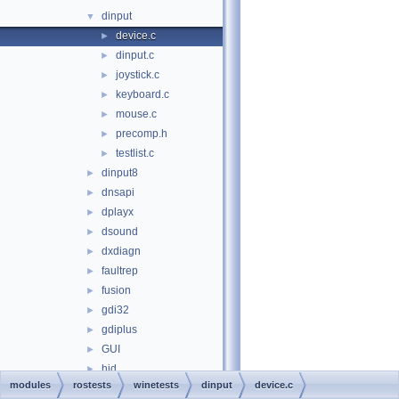
dinput
▼
device.c
►
dinput.c
►
joystick.c
►
keyboard.c
►
mouse.c
►
precomp.h
►
testlist.c
►
dinput8
►
dnsapi
►
dplayx
►
dsound
►
dxdiagn
►
faultrep
►
fusion
►
gdi32
►
gdiplus
►
GUI
►
hid
►
modules
rostests
winetests
dinput
device.c
hlink
►