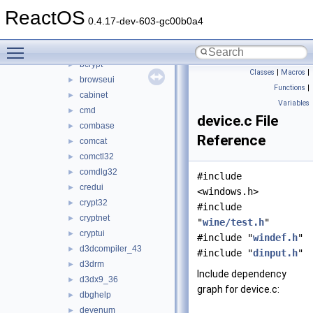
atl
►
ReactOS
atl100
►
0.4.17-dev-603-gc00b0a4
atl80
►
Toggle main menu visibility
avifil32
►
bcrypt
►
Classes
|
Macros
|
browseui
►
Functions
|
cabinet
►
Variables
cmd
►
device.c File
combase
►
Reference
comcat
►
comctl32
►
comdlg32
►
#include
credui
►
<windows.h>
crypt32
►
#include
cryptnet
►
"
wine/test.h
"
cryptui
►
#include "
windef.h
"
d3dcompiler_43
►
#include "
dinput.h
"
d3drm
►
Include dependency
d3dx9_36
►
graph for device.c:
dbghelp
►
devenum
►