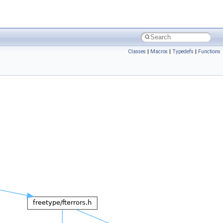
Classes
|
Macros
|
Typedefs
|
Functions