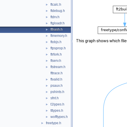
ftcalc.h
►
ftdebug.h
►
ftdrv.h
►
ftgloadr.h
►
fthash.h
►
ftmemory.h
►
This graph shows which files d
ftobjs.h
►
ftpsprop.h
►
ftrfork.h
►
ftserv.h
►
ftstream.h
►
fttrace.h
ftvalid.h
►
psaux.h
►
pshints.h
►
sfnt.h
►
t1types.h
►
tttypes.h
►
wofftypes.h
►
freetype.h
►