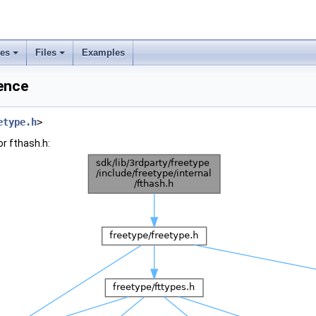
ses
Files
Examples
rence
etype.h
>
r fthash.h: