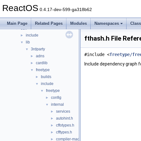
hal
►
ReactOS
media
►
0.4.17-dev-599-ga318b62
modules
►
ntoskrnl
►
Main Page
Related Pages
Modules
Namespaces
Clas
sdk
▼
include
►
fthash.h File Refe
lib
▼
3rdparty
▼
#include <
freetype/fre
adns
►
cardlib
►
Include dependency graph fo
freetype
▼
builds
►
include
▼
freetype
▼
config
►
internal
▼
services
►
autohint.h
►
cffotypes.h
►
cfftypes.h
►
compiler-macros.h
►