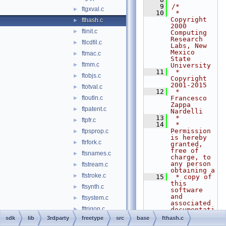
    9
/*
ftgxval.c
►
   10
 * 
Copyright 
fthash.c
►
2000 
ftinit.c
►
Computing 
Research 
ftlcdfil.c
►
Labs, New 
Mexico 
ftmac.c
►
State 
ftmm.c
►
University
   11
 * 
ftobjs.c
►
Copyright 
2001-2015
ftotval.c
►
   12
 *   
ftoutln.c
Francesco 
►
Zappa 
ftpatent.c
►
Nardelli
   13
 *
ftpfr.c
►
   14
 * 
Permission 
ftpsprop.c
►
is hereby 
ftrfork.c
►
granted, 
free of 
ftsnames.c
►
charge, to 
any person 
ftstream.c
►
obtaining a
ftstroke.c
►
   15
 * copy of 
this 
ftsynth.c
►
software 
and 
ftsystem.c
►
associated 
fttrigon.c
►
documentati
on files 
sdk
lib
3rdparty
freetype
src
base
fthash.c
fttype1.c
►
(the 