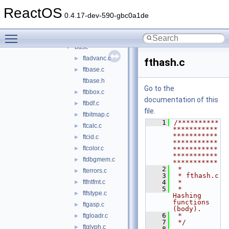
builds
►
ReactOS
include
►
0.4.17-dev-590-gbc0a1de
src
▼
Toggle main menu visibility
autofit
►
base
▼
ftadvanc.c
►
fthash.c
ftbase.c
►
ftbase.h
Go to the
ftbbox.c
►
documentation of this
ftbdf.c
►
file.
ftbitmap.c
►
    1
/**********
ftcalc.c
►
***********
***********
ftcid.c
►
***********
ftcolor.c
►
***********
***********
ftdbgmem.c
►
***********
    2
 *
fterrors.c
►
    3
 * fthash.c
ftfntfmt.c
    4
 *
►
    5
 *   
ftfstype.c
►
Hashing 
functions 
ftgasp.c
►
(body).
    6
 *
ftgloadr.c
►
    7
 */
ftglyph.c
►
    8