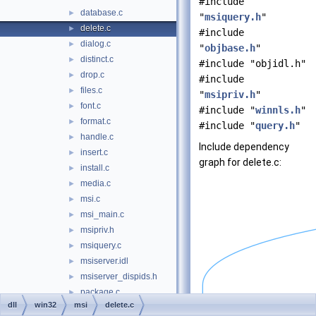
#include
database.c
►
"
msiquery.h
"
delete.c
►
#include
dialog.c
►
"
objbase.h
"
distinct.c
►
#include "objidl.h"
drop.c
►
#include
files.c
►
"
msipriv.h
"
font.c
►
#include "
winnls.h
"
format.c
►
#include "
query.h
"
handle.c
►
Include dependency
insert.c
►
graph for delete.c:
install.c
►
media.c
►
msi.c
►
msi_main.c
►
msipriv.h
►
msiquery.c
►
msiserver.idl
►
msiserver_dispids.h
►
package.c
►
dll
win32
msi
delete.c
patch.c
►