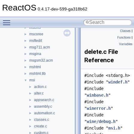
msacm32.drv
►
ReactOS
msadp32.acm
►
0.4.17-dev-599-ga318b62
msafd
►
Toggle main menu visibility
mscat32
►
mscms
►
Classes
|
mscoree
►
Functions
|
msftedit
►
Variables
msg711.acm
►
delete.c File
msgina
►
Reference
msgsm32.acm
►
mshtml
►
mshtml.tlb
►
#include <stdarg.h>
msi
▼
#include "
windef.h
"
action.c
►
#include
alter.c
►
"
winbase.h
"
appsearch.c
►
#include
assembly.c
►
"
winerror.h
"
automation.c
►
#include
classes.c
►
"
wine/debug.h
"
create.c
►
#include "
msi.h
"
custom.c
►