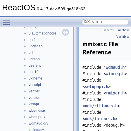
ucdfs
►
ReactOS
ucrtbase
►
0.4.17-dev-599-ga318b62
uext2
►
Toggle main menu visibility
ufat
►
ufatx
►
Macros
|
Functions
uiautomationcore
►
|
Variables
untfs
►
mmixer.c File
updspapi
►
Reference
url
►
urlmon
►
userenv
►
#include "
wdmaud.h
"
usp10
►
#include <
winreg.h
>
uxtheme
►
#include
vbscript
►
<
setupapi.h
>
verifier
►
#include <
mmixer.h
>
version
►
#include
vssapi
►
<
ndk/rtlfuncs.h
>
wbemdisp
►
#include
wbemprox
►
<
ndk/iofuncs.h
>
wdmaud.drv
▼
#include <debug.h>
legacy.c
►