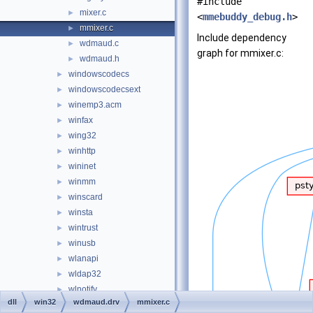
#include
mixer.c
►
<
mmebuddy_debug.h
>
mmixer.c
►
Include dependency
wdmaud.c
►
graph for mmixer.c:
wdmaud.h
►
windowscodecs
►
windowscodecsext
►
winemp3.acm
►
winfax
►
wing32
►
winhttp
►
wininet
►
winmm
►
winscard
►
winsta
►
wintrust
►
winusb
►
wlanapi
►
wldap32
►
wlnotify
►
dll
win32
wdmaud.drv
mmixer.c
wmiutils
►