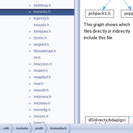
ksdebug.h
►
ksmedia.h
►
ksproxy.h
►
This graph shows which
ksuuids.h
files directly or indirectly
ktmtypes.h
►
include this file:
l2cmn.h
►
largeint.h
►
libloaderapi.h
►
lm.h
lmaccess.h
►
lmalert.h
►
lmapibuf.h
►
lmat.h
►
lmaudit.h
►
lmbrowsr.h
►
lmchdev.h
►
lmconfig.h
►
lmcons.h
►
lmerr.h
►
sdk
include
psdk
ksmedia.h
lmerrlog.h
►