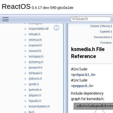
inaddr.h
►
ReactOS
indexsrv.idl
►
0.4.17-dev-590-gbc0a1de
initguid.h
►
Toggle main menu visibility
inputscope.idl
►
inseng.idl
►
Classes
|
Macros
|
inspectable.idl
►
Typedefs
|
intsafe.h
►
Enumerations
|
intshcut.h
►
Functions
ioapiset.h
►
ksmedia.h File
ioevent.h
►
Reference
ioringapi.h
►
ip2string.h
►
ipexport.h
►
#include
iphlpapi.h
►
<
pshpack1.h
>
ipifcons.h
►
#include
ipmib.h
►
<
poppack.h
>
iprtrmib.h
►
Include dependency
iptypes.h
►
graph for ksmedia.h:
isguids.h
►
knownfolders.h
►
ks.h
►