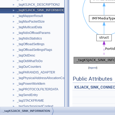
_tagKSJACK_DESCRIPTION2
►
_tagKSJACK_SINK_INFORMATION
►
_tagMapperResult
►
_tagMaxPacketSize
►
_tagMulticastData
►
_tagNdisOffloadParams
►
_tagNdisStatistics
►
_tagOffloadSettings
►
_tagOffloadSettingsFlags
►
_tagOidDesc
►
_tagOidWhatToDo
►
_tagOurCounters
►
[
legend
]
_tagPARANDIS_ADAPTER
►
Public Attributes
_tagPhysicalAddressAllocationContext
►
_tagPowerWorkItem
►
KSJACK_SINK_CONNEC
_tagPROTOCOLFILTERDATA
►
_tagSendEntry
►
_tagSTACKFRAME
►
_tagSynchronizedContext
►
_tagKSJACK_SINK_INFORMATION
_tagTCPHeader
►