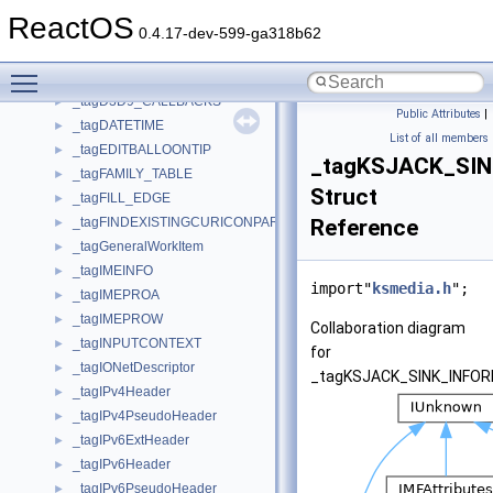
_tagCOMPOSITIONFORM
►
ReactOS
_tagConfigurationEntries
►
0.4.17-dev-599-ga318b62
_tagConfigurationEntry
►
Toggle main menu visibility
_tagCopyPacketResult
►
_tagD3D9_CALLBACKS
►
Public Attributes
|
_tagDATETIME
►
List of all members
_tagEDITBALLOONTIP
►
_tagKSJACK_SI
_tagFAMILY_TABLE
►
Struct
_tagFILL_EDGE
►
_tagFINDEXISTINGCURICONPARAM
Reference
►
_tagGeneralWorkItem
►
_tagIMEINFO
►
import"
ksmedia.h
";
_tagIMEPROA
►
_tagIMEPROW
►
Collaboration diagram
_tagINPUTCONTEXT
►
for
_tagIONetDescriptor
►
_tagKSJACK_SINK_INFOR
_tagIPv4Header
►
_tagIPv4PseudoHeader
►
_tagIPv6ExtHeader
►
_tagIPv6Header
►
_tagIPv6PseudoHeader
►