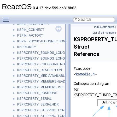
KSPCACHE_DESCRIPTOR
►
ReactOS
KSPCACHE_FILTER_HEADER
►
0.4.17-dev-599-ga318b62
KSPCACHE_MEDIUM
►
Toggle main menu visibility
KSPCACHE_PIN_HEADER
►
KSPIN_CINSTANCES
►
Public Attributes
|
KSPIN_CONNECT
►
List of all members
KSPIN_FACTORY
►
KSPROPERTY_T
KSPIN_PHYSICALCONNECTION
►
Struct
KSPRIORITY
►
KSPROPERTY_BOUNDS_LONG
Reference
►
KSPROPERTY_BOUNDS_LONGLONG
►
KSPROPERTY_CROSSBAR_ROUTE_S
►
#include
KSPROPERTY_DESCRIPTION
►
<
ksmedia.h
>
KSPROPERTY_MEDIAAVAILABLE
►
KSPROPERTY_MEMBERSHEADER
►
Collaboration diagram
KSPROPERTY_MEMBERSLIST
►
for
KSPROPERTY_POSITIONS
►
KSPROPERTY_TUNER_FR
KSPROPERTY_SERIAL
►
KSPROPERTY_SERIALHDR
►
KSPROPERTY_STEPPING_LONG
►
KSPROPERTY_STEPPING_LONGLONG
►