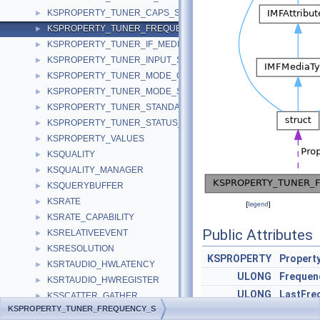
KSPROPERTY_TUNER_CAPS_S
►
KSPROPERTY_TUNER_FREQUENCY_S
►
KSPROPERTY_TUNER_IF_MEDIUM_S
►
KSPROPERTY_TUNER_INPUT_S
►
KSPROPERTY_TUNER_MODE_CAPS_S
►
KSPROPERTY_TUNER_MODE_S
►
KSPROPERTY_TUNER_STANDARD_S
►
KSPROPERTY_TUNER_STATUS_S
►
KSPROPERTY_VALUES
►
KSQUALITY
►
KSQUALITY_MANAGER
►
KSQUERYBUFFER
►
KSRATE
►
[
legend
]
KSRATE_CAPABILITY
►
Public Attributes
KSRELATIVEEVENT
►
KSRESOLUTION
►
KSPROPERTY
Propert
KSRTAUDIO_HWLATENCY
►
ULONG
Frequen
KSRTAUDIO_HWREGISTER
►
ULONG
LastFre
KSSCATTER_GATHER
►
KSPROPERTY_TUNER_FREQUENCY_S
KSSTREAM_DATA
ULONG
TuningF
►