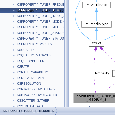
KSPROPERTY_TUNER_FREQUENCY_S
►
KSPROPERTY_TUNER_IF_MEDIUM_S
►
KSPROPERTY_TUNER_INPUT_S
►
KSPROPERTY_TUNER_MODE_CAPS_S
►
KSPROPERTY_TUNER_MODE_S
►
KSPROPERTY_TUNER_STANDARD_S
►
KSPROPERTY_TUNER_STATUS_S
►
KSPROPERTY_VALUES
►
KSQUALITY
►
KSQUALITY_MANAGER
►
KSQUERYBUFFER
►
KSRATE
►
KSRATE_CAPABILITY
►
KSRELATIVEEVENT
►
KSRESOLUTION
►
KSRTAUDIO_HWLATENCY
►
KSRTAUDIO_HWREGISTER
►
KSSCATTER_GATHER
►
KSSTREAM_DATA
►
[
legend
]
KSPROPERTY_TUNER_IF_MEDIUM_S
KSSTREAM_HEADER
►