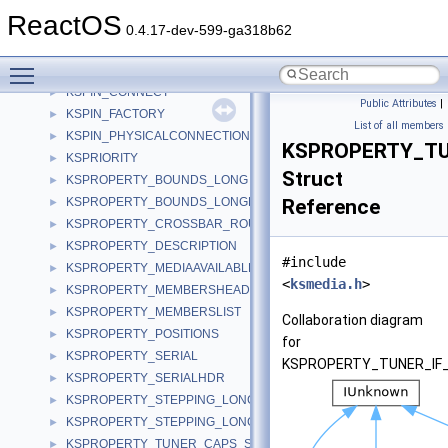
KSPCACHE_FILTER_HEADER
►
ReactOS
KSPCACHE_MEDIUM
►
0.4.17-dev-599-ga318b62
KSPCACHE_PIN_HEADER
►
Toggle main menu visibility
KSPIN_CINSTANCES
►
KSPIN_CONNECT
►
Public Attributes
|
KSPIN_FACTORY
►
List of all members
KSPIN_PHYSICALCONNECTION
►
KSPROPERTY_TU
KSPRIORITY
►
Struct
KSPROPERTY_BOUNDS_LONG
►
KSPROPERTY_BOUNDS_LONGLONG
Reference
►
KSPROPERTY_CROSSBAR_ROUTE_S
►
KSPROPERTY_DESCRIPTION
►
#include
KSPROPERTY_MEDIAAVAILABLE
►
<
ksmedia.h
>
KSPROPERTY_MEMBERSHEADER
►
KSPROPERTY_MEMBERSLIST
►
Collaboration diagram
KSPROPERTY_POSITIONS
►
for
KSPROPERTY_SERIAL
►
KSPROPERTY_TUNER_IF
KSPROPERTY_SERIALHDR
►
KSPROPERTY_STEPPING_LONG
►
KSPROPERTY_STEPPING_LONGLONG
►
KSPROPERTY_TUNER_CAPS_S
►