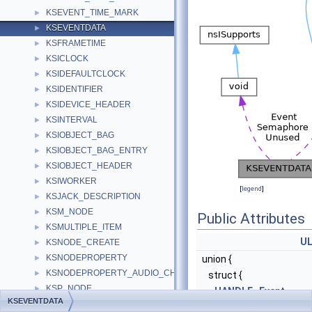
KSEVENT_TIME_MARK
►
KSEVENTDATA
►
KSFRAMETIME
►
KSICLOCK
►
KSIDEFAULTCLOCK
►
KSIDENTIFIER
►
KSIDEVICE_HEADER
►
KSINTERVAL
►
KSIOBJECT_BAG
►
KSIOBJECT_BAG_ENTRY
►
KSIOBJECT_HEADER
►
KSIWORKER
►
[
legend
]
KSJACK_DESCRIPTION
►
KSM_NODE
►
Public Attributes
KSMULTIPLE_ITEM
►
U
KSNODE_CREATE
►
KSNODEPROPERTY
►
union {
KSNODEPROPERTY_AUDIO_CHANNEL
►
struct {
KSP_NODE
►
HANDLE
Event
KSEVENTDATA
KSP_PIN
►
ULONG_PTR
Reserv