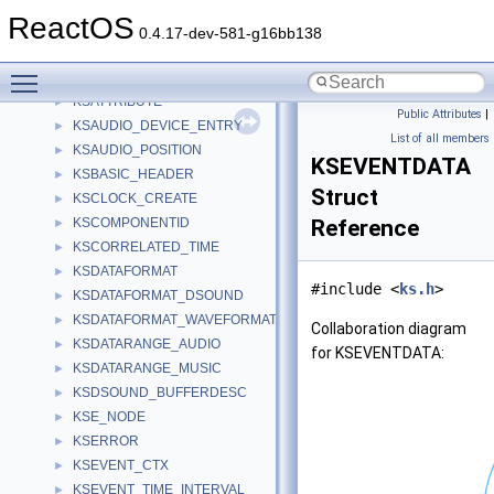
KS_FRAMING_RANGE
►
ReactOS
KS_FRAMING_RANGE_WEIGHTED
►
0.4.17-dev-581-g16bb138
KSALLOCATOR_FRAMING
►
Toggle main menu visibility
KSALLOCATOR_FRAMING_EX
►
KSATTRIBUTE
►
Public Attributes
|
KSAUDIO_DEVICE_ENTRY
►
List of all members
KSAUDIO_POSITION
►
KSEVENTDATA
KSBASIC_HEADER
►
Struct
KSCLOCK_CREATE
►
KSCOMPONENTID
Reference
►
KSCORRELATED_TIME
►
KSDATAFORMAT
►
#include <
ks.h
>
KSDATAFORMAT_DSOUND
►
KSDATAFORMAT_WAVEFORMATEX
►
Collaboration diagram
KSDATARANGE_AUDIO
►
for KSEVENTDATA:
KSDATARANGE_MUSIC
►
KSDSOUND_BUFFERDESC
►
KSE_NODE
►
KSERROR
►
KSEVENT_CTX
►
KSEVENT_TIME_INTERVAL
►