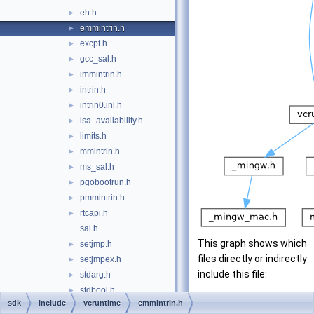
eh.h
►
emmintrin.h
►
excpt.h
►
gcc_sal.h
►
immintrin.h
►
intrin.h
►
intrin0.inl.h
►
isa_availability.h
►
limits.h
►
mmintrin.h
►
ms_sal.h
►
pgobootrun.h
►
pmmintrin.h
►
rtcapi.h
►
sal.h
This graph shows which
setjmp.h
►
files directly or indirectly
setjmpex.h
►
include this file:
stdarg.h
►
stdbool.h
►
sdk
include
vcruntime
emmintrin.h
stdint.h
►