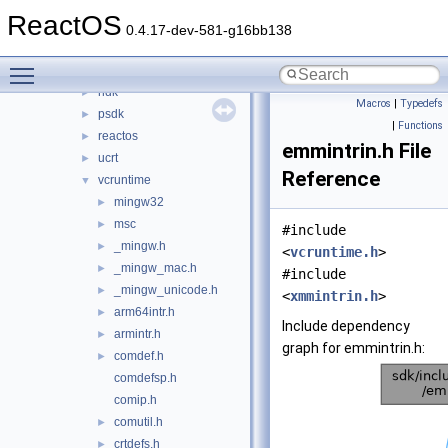
dxsdk
►
ReactOS
GL
►
0.4.17-dev-581-g16bb138
host
►
Toggle main menu visibility
ime
►
ndk
►
Macros
|
Typedefs
psdk
►
|
Functions
reactos
►
emmintrin.h File
ucrt
►
Reference
vcruntime
▼
mingw32
►
msc
►
#include
_mingw.h
►
<
vcruntime.h
>
_mingw_mac.h
►
#include
_mingw_unicode.h
►
<
xmmintrin.h
>
arm64intr.h
►
Include dependency
armintr.h
►
graph for emmintrin.h:
comdef.h
►
comdefsp.h
comip.h
comutil.h
►
crtdefs.h
►