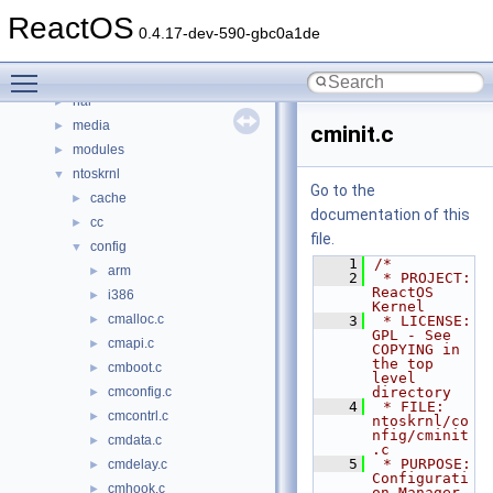
base
►
ReactOS
boot
►
0.4.17-dev-590-gbc0a1de
dll
►
Toggle main menu visibility
drivers
►
hal
►
media
►
cminit.c
modules
►
ntoskrnl
▼
Go to the
cache
►
documentation of this
cc
►
file.
config
▼
    1
/*
arm
►
    2
 * PROJECT:         
ReactOS 
i386
►
Kernel
cmalloc.c
►
    3
 * LICENSE:         
GPL - See 
cmapi.c
►
COPYING in 
the top 
cmboot.c
►
level 
cmconfig.c
directory
►
    4
 * FILE:            
cmcontrl.c
►
ntoskrnl/co
nfig/cminit
cmdata.c
►
.c
    5
 * PURPOSE:         
cmdelay.c
►
Configurati
cmhook.c
►
on Manager 