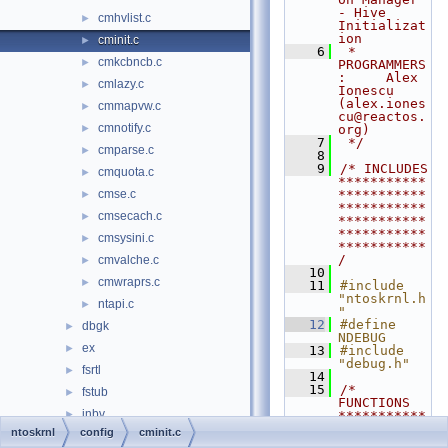
- Hive 
cmhvlist.c
►
Initializat
ion
cminit.c
►
    6
 * 
cmkcbncb.c
►
PROGRAMMERS
:     Alex 
cmlazy.c
►
Ionescu 
(alex.iones
cmmapvw.c
►
cu@reactos.
cmnotify.c
►
org)
    7
 */
cmparse.c
►
    8
    9
/* INCLUDES 
cmquota.c
►
***********
cmse.c
***********
►
***********
cmsecach.c
►
***********
***********
cmsysini.c
►
***********
/
cmvalche.c
►
   10
cmwraprs.c
►
   11
#include 
"ntoskrnl.h
ntapi.c
►
"
   12
#define 
dbgk
►
NDEBUG
ex
►
   13
#include 
"debug.h"
fsrtl
►
   14
   15
/* 
fstub
►
FUNCTIONS 
inbv
►
***********
***********
ntoskrnl
config
cminit.c
include
►
***********