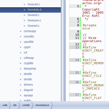
actos.org>
hivecell.c
►
    5
 *            
Copyright 
hivedata.h
►
2001 - 2005 
hiveinit.c
►
Eric Kohl
    6
 */
hivesum.c
►
    7
    8
#pragma 
hivewrt.c
►
once
comsupp
►
    9
   10
//
conutils
►
   11
// Hive 
operations
cportlib
►
   12
//
cpprt
   13
#define 
►
HINIT_CREAT
crt
►
E                    
0
crtheap
►
   14
#define 
HINIT_MEMOR
cryptlib
►
Y                    
delayimp
►
1
   15
#define 
dmilib
►
HINIT_FILE                      
2
dnslib
►
   16
#define 
drivers
►
HINIT_MEMOR
Y_INPLACE            
dxguid
►
3
   17
#define 
epsapi
►
HINIT_FLAT                      
evtlib
►
4
   18
#define 
sdk
lib
cmlib
hivedata.h
fast486
►
HINIT_MAPFI