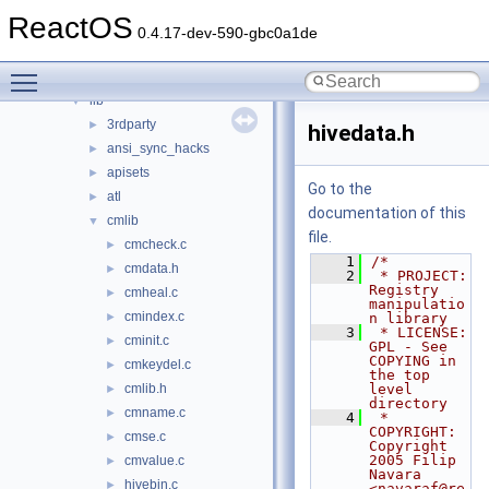
modules
►
ReactOS
ntoskrnl
►
0.4.17-dev-590-gbc0a1de
sdk
▼
Toggle main menu visibility
include
►
lib
▼
3rdparty
►
hivedata.h
ansi_sync_hacks
►
apisets
►
Go to the
atl
►
documentation of this
cmlib
▼
file.
cmcheck.c
►
    1
/*
cmdata.h
►
    2
 * PROJECT:   
Registry 
cmheal.c
►
manipulatio
cmindex.c
►
n library
    3
 * LICENSE:   
cminit.c
►
GPL - See 
COPYING in 
cmkeydel.c
►
the top 
cmlib.h
level 
►
directory
cmname.c
►
    4
 * 
COPYRIGHT: 
cmse.c
►
Copyright 
2005 Filip 
cmvalue.c
►
Navara 
hivebin.c
►
<navaraf@re