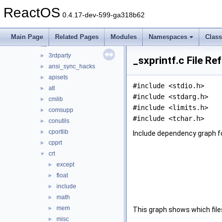
modules
►
ReactOS
ntoskrnl
►
0.4.17-dev-599-ga318b62
sdk
▼
include
►
Main Page
Related Pages
Modules
Namespaces
Clas
lib
▼
3rdparty
►
_sxprintf.c File Re
ansi_sync_hacks
►
apisets
►
#include <stdio.h>
atl
►
#include <stdarg.h>
cmlib
►
#include <limits.h>
comsupp
►
#include <tchar.h>
conutils
►
cportlib
►
Include dependency graph fo
cpprt
►
crt
▼
except
►
float
►
include
►
math
►
mem
►
This graph shows which files d
misc
►