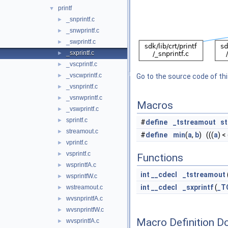
printf
▼
_snprintf.c
►
_snwprintf.c
►
_swprintf.c
►
_sxprintf.c
►
_vscprintf.c
►
_vscwprintf.c
►
Go to the source code of this
_vsnprintf.c
►
_vsnwprintf.c
►
Macros
_vswprintf.c
►
sprintf.c
►
#
define
_tstreamout
s
streamout.c
►
#
define
min
(
a
,
b
) (((
a
) < 
vprintf.c
►
vsprintf.c
►
Functions
wsprintfA.c
►
int
__cdecl
_tstreamout
wsprintfW.c
►
int
__cdecl
_sxprintf
(
_T
wstreamout.c
►
wvsnprintfA.c
►
wvsnprintfW.c
►
Macro Definition D
wvsprintfA.c
►