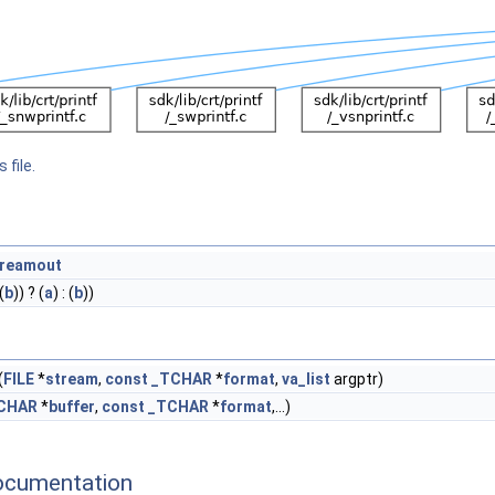
 file.
treamout
(
b
)) ? (
a
) : (
b
))
(
FILE
*
stream
,
const
_TCHAR
*
format
,
va_list
argptr)
CHAR
*
buffer
,
const
_TCHAR
*
format
,...)
ocumentation