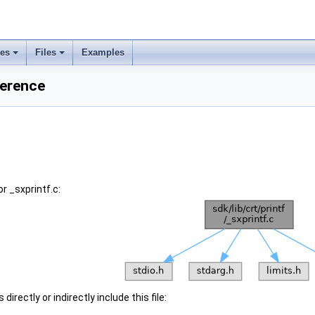
ses
Files
Examples
ference
r _sxprintf.c:
irectly or indirectly include this file: