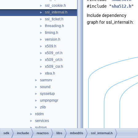
ssl_cookie.h
►
#include "
sha512.h
"
ssl_internal.h
►
Include dependency
ssl_ticket.h
►
graph for ssl_internal.h:
threading.h
►
timing.h
►
version.h
►
x509.h
►
x509_crl.h
►
x509_crt.h
►
x509_csr.h
►
xtea.h
►
samsrv
►
sound
►
syssetup
►
umpnpmgr
►
zlib
►
rddm
►
services
►
subsys
►
sdk
include
reactos
libs
mbedtls
ssl_internal.h
ui
►