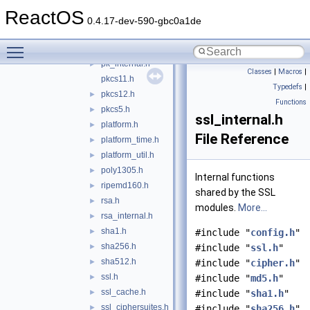
oid.h
►
ReactOS
padlock.h
►
0.4.17-dev-590-gbc0a1de
pem.h
►
Toggle main menu visibility
pk.h
►
pk_internal.h
►
Classes
|
Macros
|
pkcs11.h
Typedefs
|
pkcs12.h
►
Functions
pkcs5.h
►
ssl_internal.h
platform.h
►
File Reference
platform_time.h
►
platform_util.h
►
poly1305.h
►
Internal functions
ripemd160.h
►
shared by the SSL
rsa.h
►
modules.
More...
rsa_internal.h
►
sha1.h
►
#include "
config.h
"
sha256.h
►
#include "
ssl.h
"
sha512.h
►
#include "
cipher.h
"
ssl.h
►
#include "
md5.h
"
ssl_cache.h
►
#include "
sha1.h
"
ssl_ciphersuites.h
►
#include "
sha256.h
"