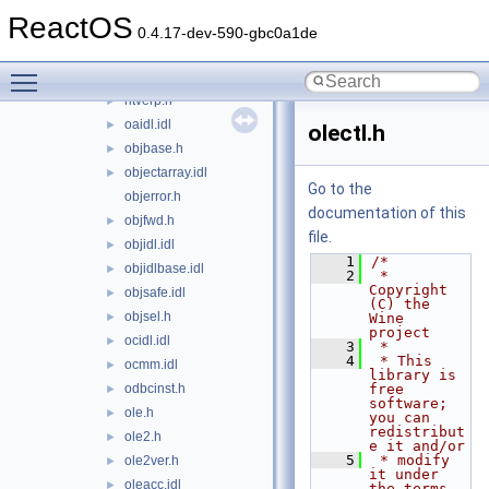
ntquery.h
►
ReactOS
ntsecapi.h
►
0.4.17-dev-590-gbc0a1de
ntsecpkg.h
►
Toggle main menu visibility
ntstatus.h
►
ntverp.h
►
oaidl.idl
►
olectl.h
objbase.h
►
objectarray.idl
►
Go to the
objerror.h
documentation of this
objfwd.h
►
file.
objidl.idl
►
    1
/*
objidlbase.idl
►
    2
 * 
Copyright 
objsafe.idl
►
(C) the 
objsel.h
►
Wine 
project
ocidl.idl
►
    3
 *
    4
 * This 
ocmm.idl
►
library is 
odbcinst.h
free 
►
software; 
ole.h
►
you can 
redistribut
ole2.h
►
e it and/or
    5
 * modify 
ole2ver.h
►
it under 
oleacc.idl
►
the terms 