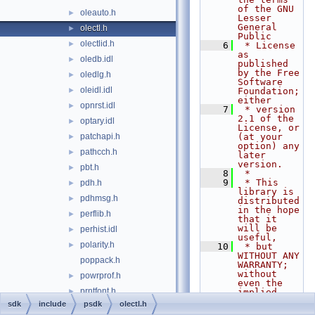
of the GNU 
oleauto.h
►
Lesser 
General 
olectl.h
►
Public
olectlid.h
►
    6
 * License 
as 
oledb.idl
►
published 
by the Free 
oledlg.h
►
Software 
oleidl.idl
►
Foundation; 
either
opnrst.idl
►
    7
 * version 
2.1 of the 
optary.idl
►
License, or 
patchapi.h
(at your 
►
option) any 
pathcch.h
►
later 
version.
pbt.h
►
    8
 *
    9
 * This 
pdh.h
►
library is 
pdhmsg.h
►
distributed 
in the hope 
perflib.h
►
that it 
will be 
perhist.idl
►
useful,
polarity.h
►
   10
 * but 
WITHOUT ANY 
poppack.h
WARRANTY; 
without 
powrprof.h
►
even the 
prntfont.h
►
implied 
warranty of
sdk
include
psdk
olectl.h
processthreadsapi.h
►
   11
 * 