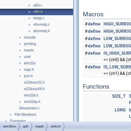
utils.c
►
utils.h
►
Macros
wingl.c
►
#
define
HIGH_SURRO
xformobj.c
►
xformobj.h
#
define
HIGH_SURRO
►
include
►
#
define
LOW_SURROG
printing
►
#
define
LOW_SURROG
reactx
►
#
define
IS_HIGH_SUR
user
►
<= (ch0) && (c
win32u
►
#
define
IS_LOW_SUR
napi.h
►
<= (ch1) && (c
pch.h
►
w32ksvc32.h
Functions
w32ksvc64.h
win32k.h
SIZE_T
win32kp.h
►
0doxymain.c
LONG
File Members
►
Examples
►
LPCWSTR
FASTCALL
win32ss
gdi
ntgdi
utils.h