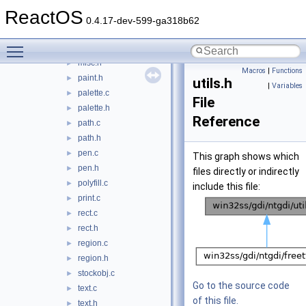
init.c
►
ReactOS
intgdi.h
►
0.4.17-dev-599-ga318b62
line.c
►
Toggle main menu visibility
metafile.c
►
misc.h
►
Macros
|
Functions
paint.h
►
utils.h
|
Variables
palette.c
►
File
palette.h
►
Reference
path.c
►
path.h
►
pen.c
►
This graph shows which
pen.h
►
files directly or indirectly
polyfill.c
►
include this file:
print.c
►
rect.c
►
rect.h
►
region.c
►
region.h
►
stockobj.c
►
Go to the source code
text.c
►
of this file.
text.h
►