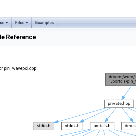
ses
Files
Examples
le Reference
or pin_wavepci.cpp: