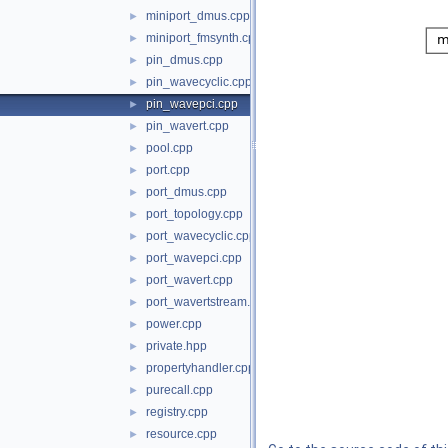
miniport_dmus.cpp
►
miniport_fmsynth.cpp
►
pin_dmus.cpp
►
pin_wavecyclic.cpp
►
pin_wavepci.cpp
►
pin_wavert.cpp
►
pool.cpp
►
port.cpp
►
port_dmus.cpp
►
port_topology.cpp
►
port_wavecyclic.cpp
►
port_wavepci.cpp
►
port_wavert.cpp
►
port_wavertstream.cpp
►
power.cpp
►
private.hpp
►
propertyhandler.cpp
►
purecall.cpp
►
registry.cpp
►
resource.cpp
►