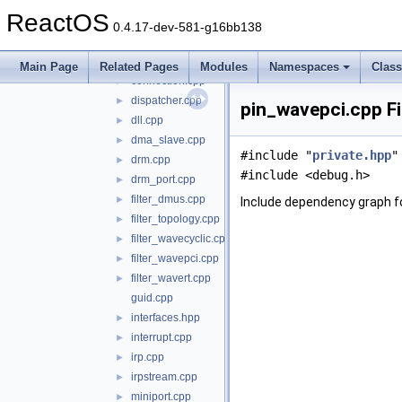
audio_test
►
ReactOS
portcls
▼
0.4.17-dev-581-g16bb138
adapter.cpp
►
api.cpp
►
Main Page
Related Pages
Modules
Namespaces
Clas
connection.cpp
►
dispatcher.cpp
►
pin_wavepci.cpp Fi
dll.cpp
►
dma_slave.cpp
►
#include "
private.hpp
"
drm.cpp
►
#include <debug.h>
drm_port.cpp
►
filter_dmus.cpp
►
Include dependency graph f
filter_topology.cpp
►
filter_wavecyclic.cpp
►
filter_wavepci.cpp
►
filter_wavert.cpp
►
guid.cpp
interfaces.hpp
►
interrupt.cpp
►
irp.cpp
►
irpstream.cpp
►
miniport.cpp
►