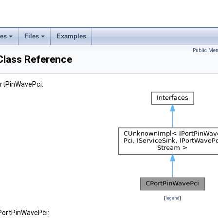
ses
Files
Examples
Public Mem
lass Reference
ortPinWavePci:
[
legend
]
CPortPinWavePci: