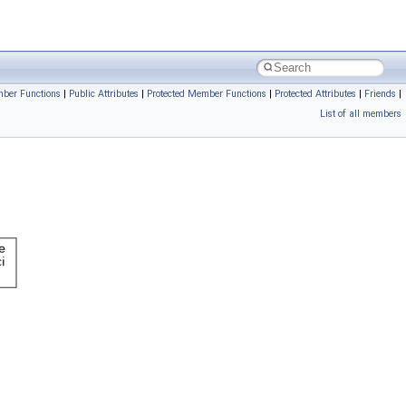
ber Functions
|
Public Attributes
|
Protected Member Functions
|
Protected Attributes
|
Friends
|
List of all members