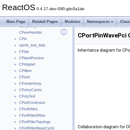
cp_info
►
ReactOS
CPaintToolBar
►
0.4.17-dev-590-gbc0a1de
CPaletteWindow
►
CPanel
►
Main Page
Related Pages
Modules
Namespaces
Clas
cpc_entry_t
►
CPeerHandler
CPortPinWavePci C
CPin
►
cpinfo_test_data
►
Inheritance diagram for CP
CPipe
►
CPipedProcess
►
CPlApplet
►
CPlItem
►
CPoint
►
CPointerArray
►
CPolicyCache
►
CPolyText
►
CPortClsVersion
►
CPortDMus
►
CPortFilterDMus
►
CPortFilterTopology
►
Collaboration diagram for 
CPortFilterWaveCyclic
►