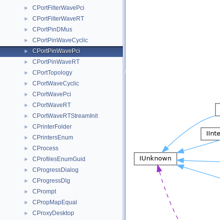
CPortFilterWavePci
►
CPortFilterWaveRT
►
CPortPinDMus
►
CPortPinWaveCyclic
►
CPortPinWavePci
►
CPortPinWaveRT
►
CPortTopology
►
CPortWaveCyclic
►
CPortWavePci
►
CPortWaveRT
►
CPortWaveRTStreamInit
►
CPrinterFolder
►
CPrintersEnum
►
CProcess
►
CProfilesEnumGuid
►
CProgressDialog
►
CProgressDlg
►
CPrompt
►
CPropMapEqual
►
CProxyDesktop
►