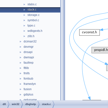
stabs.c
►
stack.c
►
storage.c
►
symbol.c
►
type.c
►
wdbgexts.h
►
zlib.h
►
dciman32
►
devmgr
►
dnsapi
►
dwmapi
►
faultrep
►
fltlib
►
fmifs
►
fontsub
►
framedyn
►
fusion
►
gdiplus
►
getuname
►
dll
win32
dbghelp
stack.c
hhctrl.ocx
►