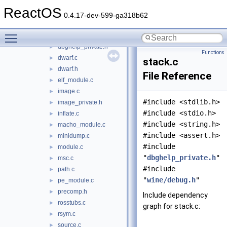
cpu_arm64.c
►
ReactOS
cpu_i386.c
►
0.4.17-dev-599-ga318b62
cpu_x86_64.c
►
Toggle main menu visibility
dbghelp.c
►
dbghelp_private.h
►
Functions
dwarf.c
►
stack.c
dwarf.h
►
File Reference
elf_module.c
►
image.c
►
#include <stdlib.h>
image_private.h
►
#include <stdio.h>
inflate.c
►
#include <string.h>
macho_module.c
►
#include <assert.h>
minidump.c
►
#include
module.c
►
"
dbghelp_private.h
"
msc.c
►
#include
path.c
►
"
wine/debug.h
"
pe_module.c
►
precomp.h
►
Include dependency
rosstubs.c
►
graph for stack.c:
rsym.c
►
source.c
►