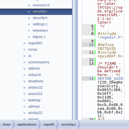
or-later 
resource.h
►
(https://sp
dx.org/lice
security.c
►
nses/LGPL-
security.h
►
2.1-or-
later)
settings.c
►
    6
 */
    7
treeview.c
►
    8
#include 
txtproc.c
►
"
regedit.h
"
    9
regedt32
►
   10
#define 
INITGUID
runas
►
   11
#include 
sc
<guiddef.h>
►
   12
screensavers
►
   13
/* FIXME - 
shouldn't 
sdbinst
►
be defined 
here... */
setup16
►
   14
DEFINE_GUID
shutdown
►
(IID_IRegKe
ySecurity, 
sndrec32
►
0x965fc360, 
0x16ff, 
sndvol32
►
0x11d0, 
taskmgr
►
0x0091, 
0xcb,0x00,0
utilman
►
xaa,0x00,0x
bb,0xb7,0x2
winhlp32
►
3);
winver
►
   15
#if 
REGEDIT_IMP
base
applications
regedit
security.c
wordpad
►
LEMENT_ISEC