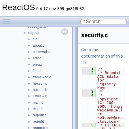
network
►
ReactOS
notepad
►
0.4.17-dev-599-ga318b62
osk
►
Toggle main menu visibility
rapps
►
rapps_com
►
regedit
▼
security.c
clb
►
about.c
►
Go to the
childwnd.c
►
documentation of this
edit.c
►
file.
error.c
►
    1
/*
find.c
►
    2
 * Regedit 
ACL Editor 
framewnd.c
►
for 
hexedit.c
►
Registry 
Keys
hexedit.h
►
    3
 *
    4
 * 
listview.c
►
Copyright 
main.c
(C) 2004-
►
2006 Thomas 
main.h
►
Weidenmuell
er 
regedit.c
►
<w3seek@rea
ctos.com>
regedit.h
►
    5
 * LICENSE: 
regproc.c
►
LGPL-2.1-